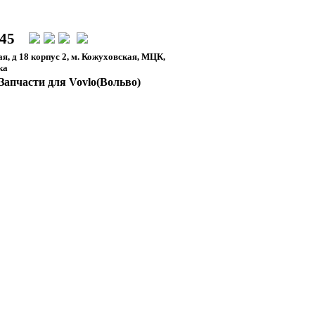
-45
я, д 18 корпус 2, м. Кожуховская, МЦК,
ка