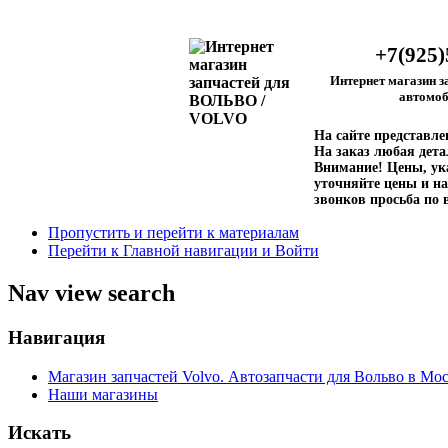
+7(925)
Интернет магазин з
автомоб
На сайте представл
На заказ любая дета
Внимание!
Цены, ука
уточняйте цены и на
звонков просьба по 
Пропустить и перейти к материалам
Перейти к Главной навигации и Войти
Nav view search
Навигация
Магазин запчастей Volvo. Автозапчасти для Вольво в Мос
Наши магазины
Искать