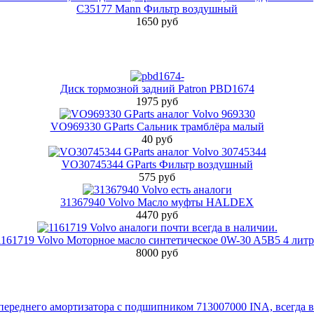
C35177 Mann Фильтр воздушный
1650 руб
Диск тормозной задний Patron PBD1674
1975 руб
VO969330 GParts Сальник трамблёра малый
40 руб
VO30745344 GParts Фильтр воздушный
575 руб
31367940 Volvo Масло муфты HALDEX
4470 руб
1161719 Volvo Моторное масло синтетическое 0W-30 A5B5 4 литр
8000 руб