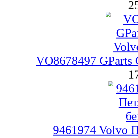
2
VO8678497 GParts 
1
9461974 Volvo П