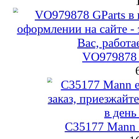
VO979878 
C35177 Mann