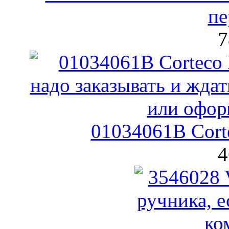
пе
7
01034061B Cort
4