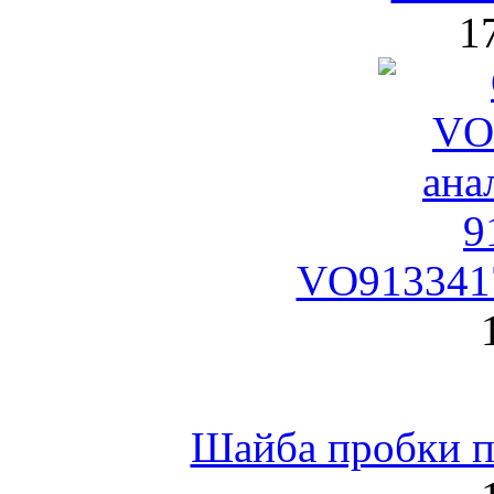
1
VO9133417
Шайба пробки по