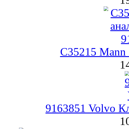
C35215 Mann
1
9163851 Volvo К
1