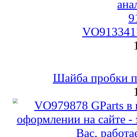
VO9133417
Шайба пробки по