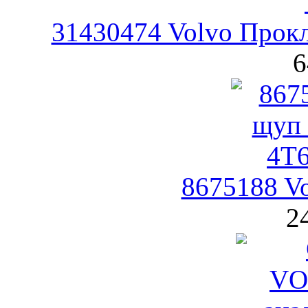
31430474 Volvo Прокл
6
8675188 
2