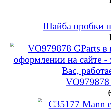
Шайба пробки по
VO979878 