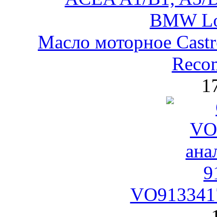
Масло моторное Castr
Reco
1
VO9133417