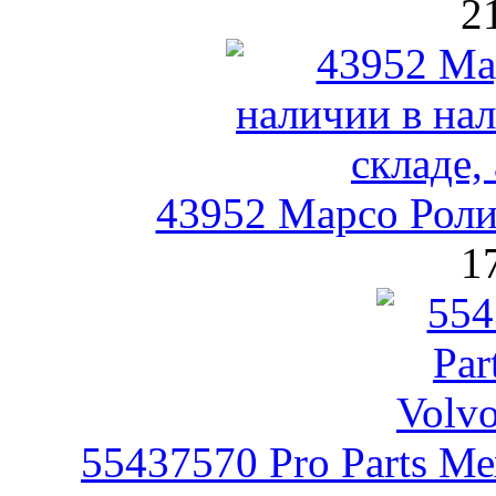
2
43952 Mapco Рол
1
55437570 Pro Parts М