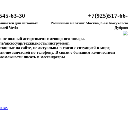
545-63-30
+7(925)517-66
апчастей для легковых
Розничный магазин: Москва, 6-ая Кожуховска
илей Vovlo
Дубров
ен не полный ассортимент имеющегося товара.
ль/аксессуар/техжидкость/инструмент.
занные на сайте, не актуальны в связи с ситуацией в мире,
личие запчастей по телефону. В связи с большим количеством
возможности писать в мессанджеры.
кве.