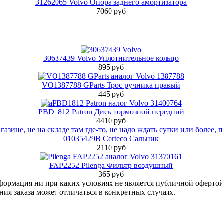
31262065 Volvo Опора заднего амортизатора
7060 руб
30637439 Volvo Уплотнительное кольцо
895 руб
VO1387788 GParts Трос ручника правый
445 руб
PBD1812 Patron Диск тормозной передний
4410 руб
01035429B Corteco Сальник
2110 руб
FAP2252 Pilenga Фильтр воздушный
365 руб
нформация ни при каких условиях не является публичной оферт
ия заказа может отличаться в конкретных случаях.