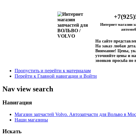
+7(925)
Интернет магазин з
автомоб
На сайте представл
На заказ любая дета
Внимание!
Цены, ука
уточняйте цены и на
звонков просьба по 
Пропустить и перейти к материалам
Перейти к Главной навигации и Войти
Nav view search
Навигация
Магазин запчастей Volvo. Автозапчасти для Вольво в Мос
Наши магазины
Искать