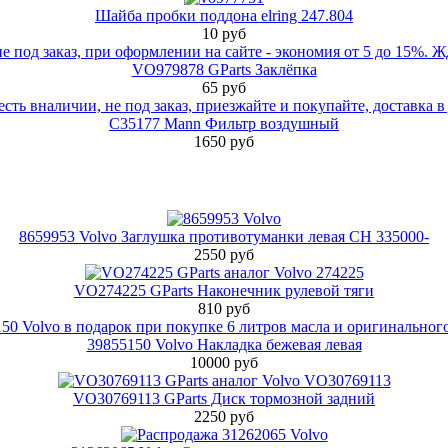
Шайба пробки поддона elring 247.804
10 руб
VO979878 GParts Заклёпка
65 руб
C35177 Mann Фильтр воздушный
1650 руб
8659953 Volvo Заглушка противотуманки левая CH 335000-
2550 руб
VO274225 GParts Наконечник рулевой тяги
810 руб
39855150 Volvo Накладка бежевая левая
10000 руб
VO30769113 GParts Диск тормозной задний
2250 руб