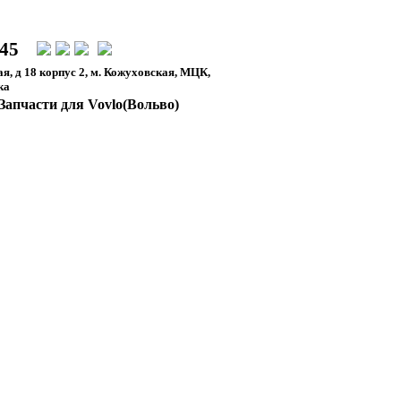
-45
я, д 18 корпус 2, м. Кожуховская, МЦК,
ка