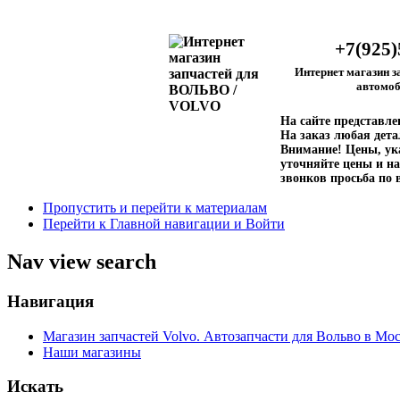
+7(925)
Интернет магазин з
автомоб
На сайте представл
На заказ любая дета
Внимание!
Цены, ука
уточняйте цены и на
звонков просьба по 
Пропустить и перейти к материалам
Перейти к Главной навигации и Войти
Nav view search
Навигация
Магазин запчастей Volvo. Автозапчасти для Вольво в Мос
Наши магазины
Искать