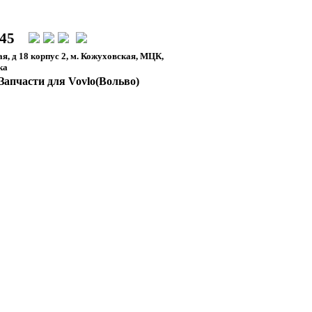
-45
я, д 18 корпус 2, м. Кожуховская, МЦК,
ка