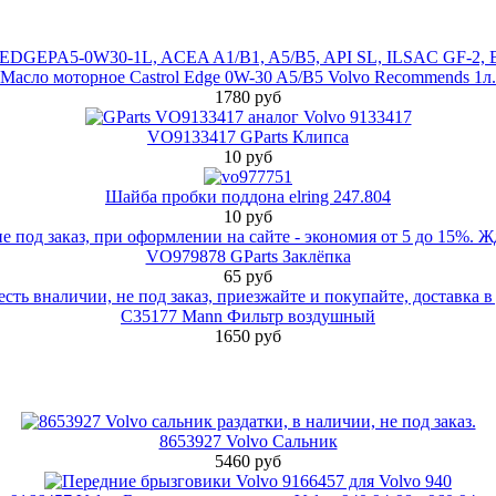
Масло моторное Castrol Edge 0W-30 A5/B5 Volvo Recommends 1л.
1780 руб
VO9133417 GParts Клипса
10 руб
Шайба пробки поддона elring 247.804
10 руб
VO979878 GParts Заклёпка
65 руб
C35177 Mann Фильтр воздушный
1650 руб
8653927 Volvo Сальник
5460 руб