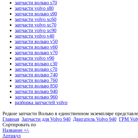
запчасти вольво s70
запчасти volvo s80
запчасти вольво s90
запчасти volvo xc60
запчасти volvo xc70
запчасти volvo xc90
запчасти volvo v40
запчасти вольво v50
запчасти вольво v60
запчасти вольво v70
запчасти volvo v90
запчасти вольво c30
запчасти вольво c70
запчасти вольво 740
запчасти вольво 760
запчасти вольво 850
запчасти вольво 940
запчасти вольво 960
разборка запчастей volvo
Редкие запчасти Вольво в единственном экземпляре представл
Главная
Запчасти для Volvo 940
Двигатель Volvo 940
ГРМ Vol
Сортировать по
Название +/-
Артикул