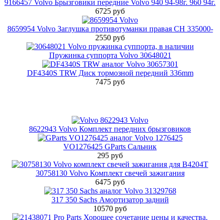
9166457 Volvo Брызговики передние Volvo 940 94-98г. 960 94г.
6725 руб
8659954 Volvo Заглушка противотуманки правая CH 335000-
2550 руб
Пружинка суппорта Volvo 30648021
DF4340S TRW Диск тормозной передний 336mm
7475 руб
8622943 Volvo Комплект передних брызговиков
VO1276425 GParts Сальник
295 руб
30758130 Volvo Комплект свечей зажигания
6475 руб
317 350 Sachs Амортизатор задний
10570 руб