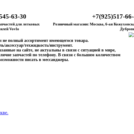
545-63-30
+7(925)517-66
апчастей для легковых
Розничный магазин: Москва, 6-ая Кожуховска
илей Vovlo
Дубров
ен не полный ассортимент имеющегося товара.
ль/аксессуар/техжидкость/инструмент.
занные на сайте, не актуальны в связи с ситуацией в мире,
личие запчастей по телефону. В связи с большим количеством
возможности писать в мессанджеры.
кве.