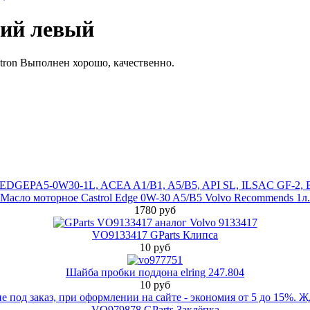
ний левый
ron Выполнен хорошо, качественно.
Масло моторное Castrol Edge 0W-30 A5/B5 Volvo Recommends 1л.
1780 руб
VO9133417 GParts Клипса
10 руб
Шайба пробки поддона elring 247.804
10 руб
VO979878 GParts Заклёпка