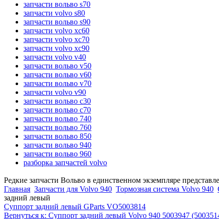
запчасти вольво s70
запчасти volvo s80
запчасти вольво s90
запчасти volvo xc60
запчасти volvo xc70
запчасти volvo xc90
запчасти volvo v40
запчасти вольво v50
запчасти вольво v60
запчасти вольво v70
запчасти volvo v90
запчасти вольво c30
запчасти вольво c70
запчасти вольво 740
запчасти вольво 760
запчасти вольво 850
запчасти вольво 940
запчасти вольво 960
разборка запчастей volvo
Редкие запчасти Вольво в единственном экземпляре представл
Главная
Запчасти для Volvo 940
Тормозная система Volvo 940
задний левый
Суппорт задний левый GParts VO5003814
Вернуться к: Суппорт задний левый Volvo 940 5003947 (500351