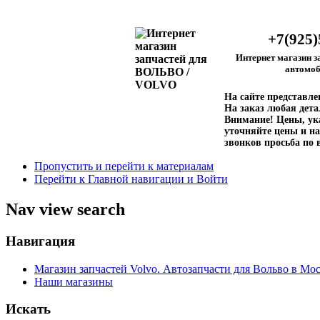
+7(925)
Интернет магазин з
автомоб
На сайте представл
На заказ любая дета
Внимание!
Цены, ука
уточняйте цены и на
звонков просьба по 
Пропустить и перейти к материалам
Перейти к Главной навигации и Войти
Nav view search
Навигация
Магазин запчастей Volvo. Автозапчасти для Вольво в Мос
Наши магазины
Искать