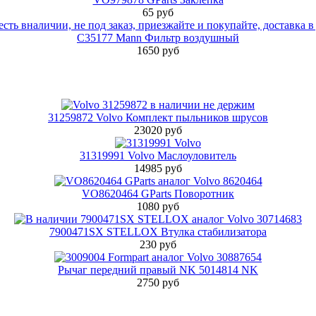
65 руб
C35177 Mann Фильтр воздушный
1650 руб
31259872 Volvo Комплект пыльников шрусов
23020 руб
31319991 Volvo Маслоуловитель
14985 руб
VO8620464 GParts Поворотник
1080 руб
7900471SX STELLOX Втулка стабилизатора
230 руб
Рычаг передний правый NK 5014814 NK
2750 руб