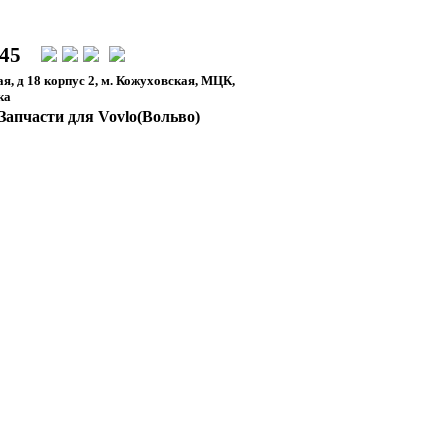
-45
я, д 18 корпус 2, м. Кожуховская, МЦК,
ка