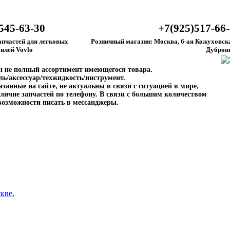
545-63-30
+7(925)517-66
апчастей для легковых
Розничный магазин: Москва, 6-ая Кожуховска
илей Vovlo
Дубров
ен не полный ассортимент имеющегося товара.
ль/аксессуар/техжидкость/инструмент.
занные на сайте, не актуальны в связи с ситуацией в мире,
личие запчастей по телефону. В связи с большим количеством
возможности писать в мессанджеры.
кве.