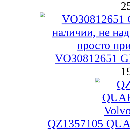
2
VO30812651 GP
1
QZ1357105 QUA