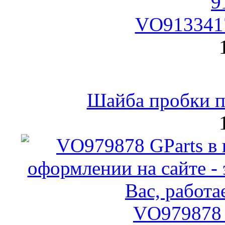
VO9133417
Шайба пробки по
VO979878 