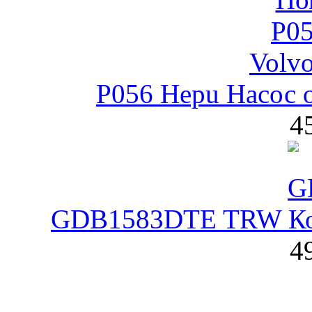
P056 Hepu Насос
4
GDB1583DTE TRW Кол
4