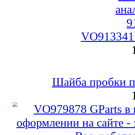
VO9133417
Шайба пробки по