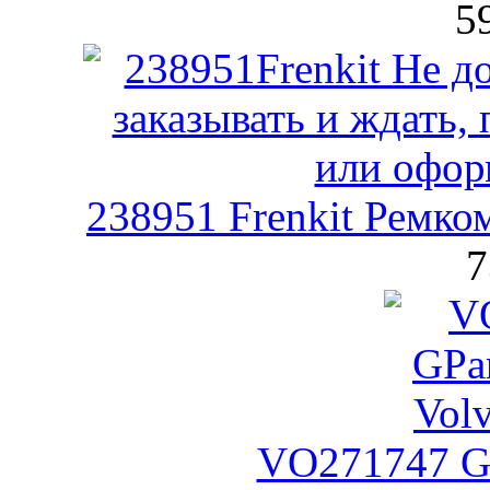
5
238951 Frenkit Ремко
7
VO271747 G