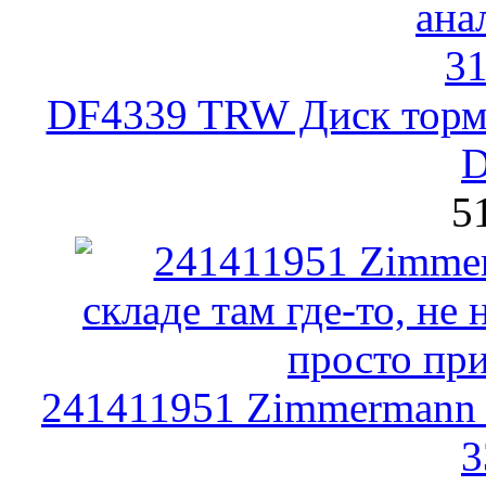
DF4339 TRW Диск тор
D
5
241411951 Zimmermann 
3