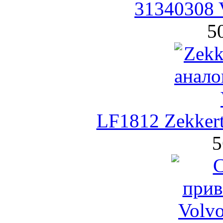
31340308 
5
LF1812 Zekker
5