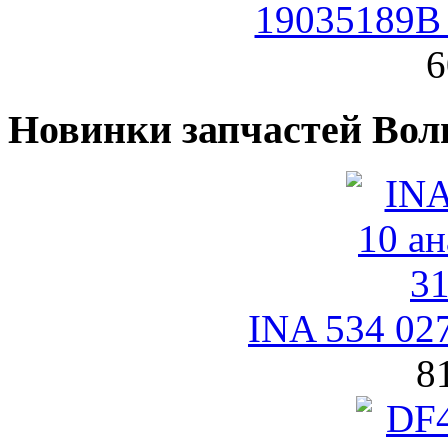
19035189B 
6
Новинки запчастей Вол
INA 534 02
8