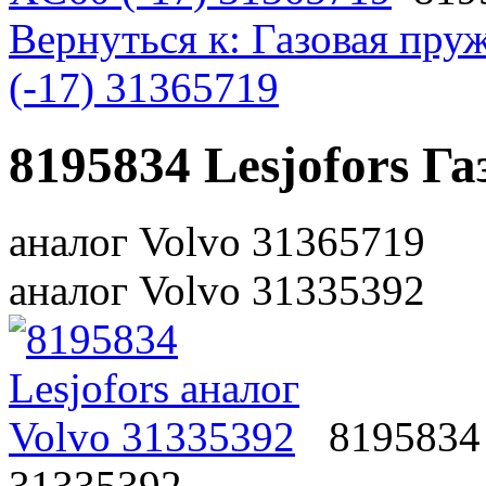
Вернуться к: Газовая пру
(-17) 31365719
8195834 Lesjofors Г
аналог Volvo 31365719
аналог Volvo 31335392
8195834 
31335392