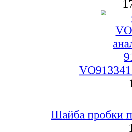
1
VO9133417
Шайба пробки по