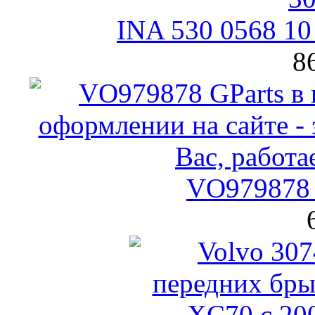
INA 530 0568 1
8
VO979878 