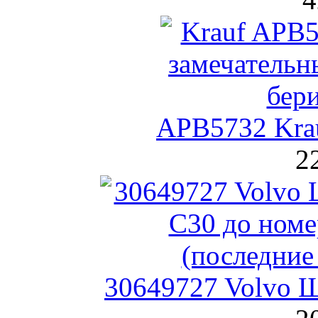
APB5732 Kra
2
30649727 Volvo Щ