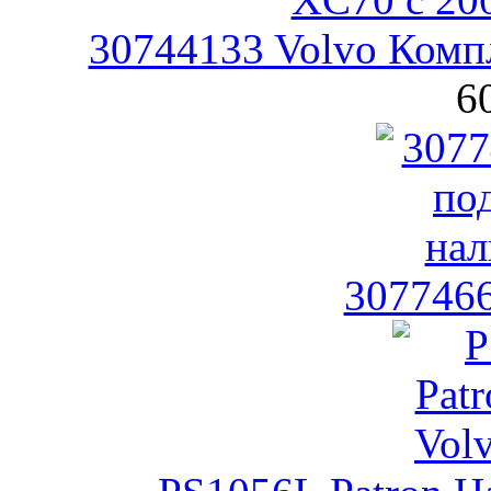
30744133 Volvo Комп
6
307746