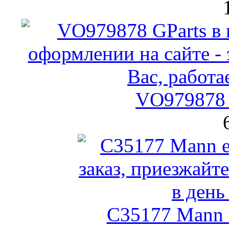
VO979878 
C35177 Mann