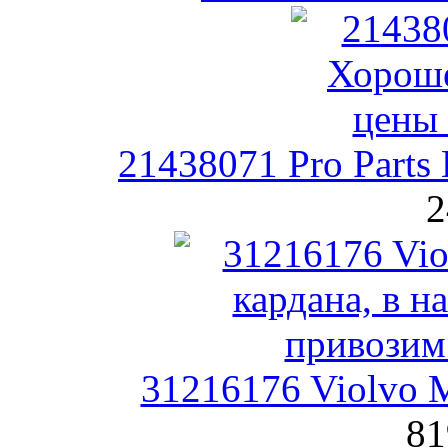
21438071 Pro Parts
2
31216176 Violvo 
81