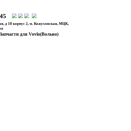
-45
я, д 18 корпус 2, м. Кожуховская, МЦК,
ка