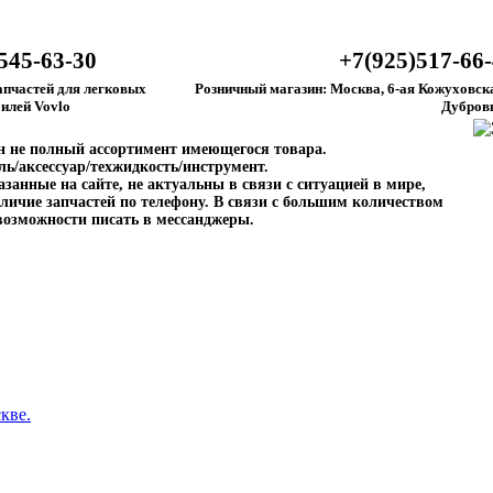
545-63-30
+7(925)517-66
апчастей для легковых
Розничный магазин: Москва, 6-ая Кожуховска
илей Vovlo
Дубров
ен не полный ассортимент имеющегося товара.
ль/аксессуар/техжидкость/инструмент.
занные на сайте, не актуальны в связи с ситуацией в мире,
личие запчастей по телефону. В связи с большим количеством
возможности писать в мессанджеры.
кве.