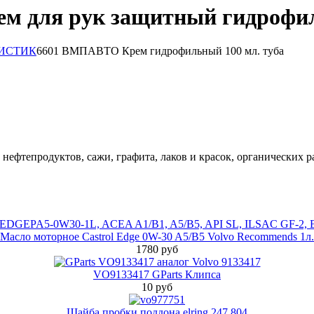
 для рук защитный гидрофил
6601 ВМПАВТО Крем гидрофильный 100 мл. туба
и нефтепродуктов, сажи, графита, лаков и красок, органических 
Масло моторное Castrol Edge 0W-30 A5/B5 Volvo Recommends 1л.
1780 руб
VO9133417 GParts Клипса
10 руб
Шайба пробки поддона elring 247.804