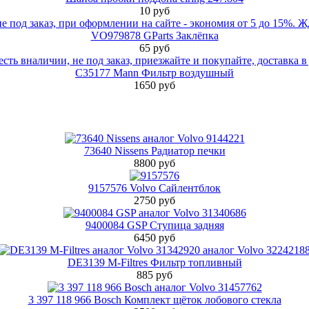
10 руб
VO979878 GParts Заклёпка
65 руб
C35177 Mann Фильтр воздушный
1650 руб
73640 Nissens Радиатор печки
8800 руб
9157576 Volvo Сайлентблок
2750 руб
9400084 GSP Ступица задняя
6450 руб
DE3139 M-Filtres Фильтр топливный
885 руб
3 397 118 966 Bosch Комплект щёток лобового стекла