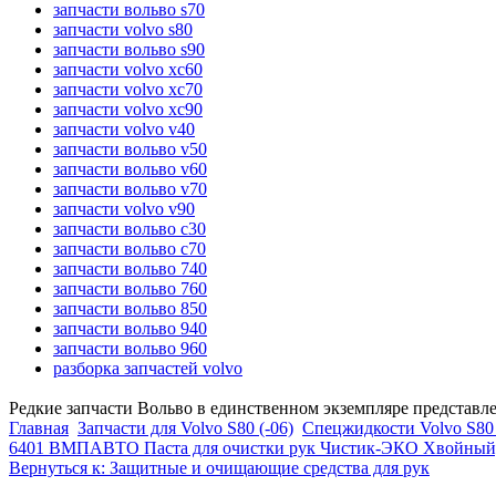
запчасти вольво s70
запчасти volvo s80
запчасти вольво s90
запчасти volvo xc60
запчасти volvo xc70
запчасти volvo xc90
запчасти volvo v40
запчасти вольво v50
запчасти вольво v60
запчасти вольво v70
запчасти volvo v90
запчасти вольво c30
запчасти вольво c70
запчасти вольво 740
запчасти вольво 760
запчасти вольво 850
запчасти вольво 940
запчасти вольво 960
разборка запчастей volvo
Редкие запчасти Вольво в единственном экземпляре представл
Главная
Запчасти для Volvo S80 (-06)
Спецжидкости Volvo S80 
6401 ВМПАВТО Паста для очистки рук Чистик-ЭКО Хвойный, 
Вернуться к: Защитные и очищающие средства для рук