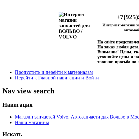
+7(925)
Интернет магазин з
автомоб
На сайте представл
На заказ любая дета
Внимание!
Цены, ука
уточняйте цены и на
звонков просьба по 
Пропустить и перейти к материалам
Перейти к Главной навигации и Войти
Nav view search
Навигация
Магазин запчастей Volvo. Автозапчасти для Вольво в Мос
Наши магазины
Искать