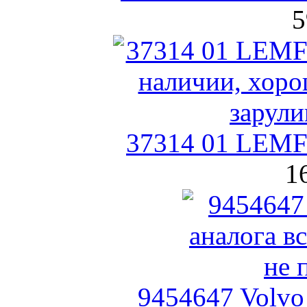
5
37314 01 LEMF
1
9454647 Volv