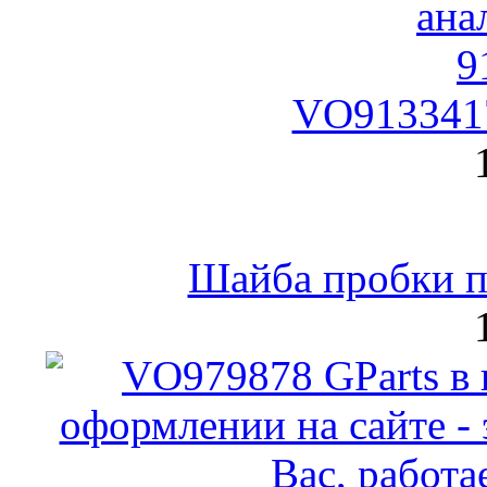
VO9133417
Шайба пробки по