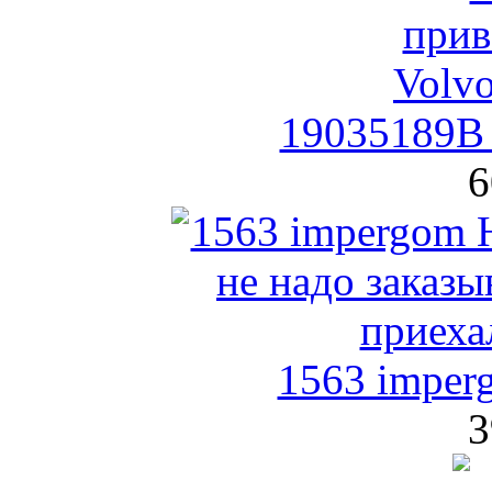
19035189B 
6
1563 imper
3