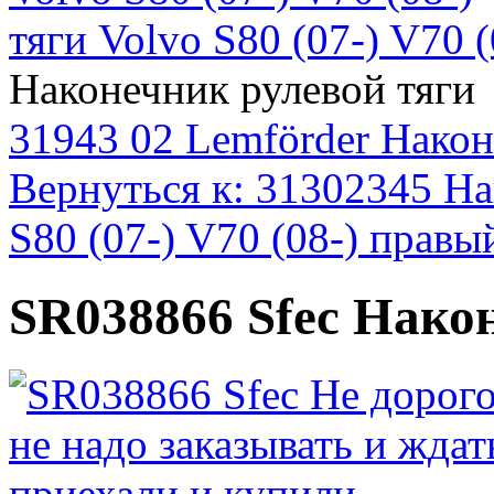
тяги Volvo S80 (07-) V70 
Наконечник рулевой тяги
31943 02 Lemförder Након
Вернуться к: 31302345 На
S80 (07-) V70 (08-) правы
SR038866 Sfec Нако