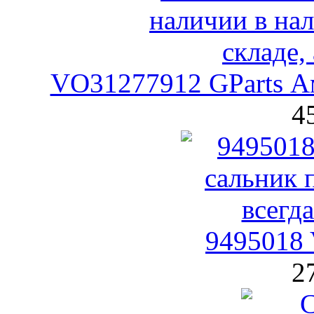
VO31277912 GParts А
4
9495018 
2