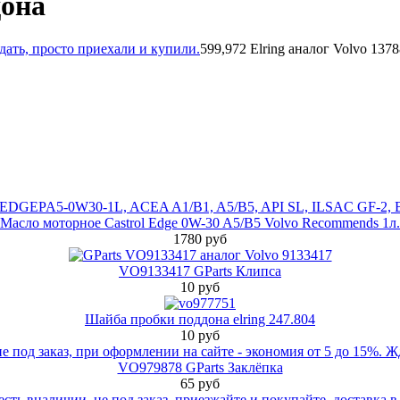
дона
599,972 Elring аналог Volvo 137
Масло моторное Castrol Edge 0W-30 A5/B5 Volvo Recommends 1л.
1780 руб
VO9133417 GParts Клипса
10 руб
Шайба пробки поддона elring 247.804
10 руб
VO979878 GParts Заклёпка
65 руб