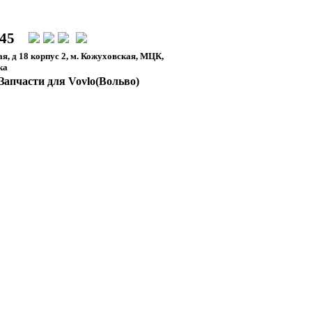
-45
я, д 18 корпус 2, м. Кожуховская, МЦК,
ка