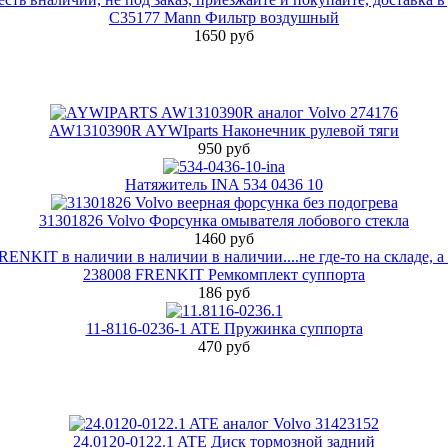
C35177 Mann Фильтр воздушный
1650 руб
AW1310390R AYWIparts Наконечник рулевой тяги
950 руб
Натяжитель INA 534 0436 10
31301826 Volvo Форсунка омывателя лобового стекла
1460 руб
238008 FRENKIT Ремкомплект суппорта
186 руб
11-8116-0236-1 ATE Пружинка суппорта
470 руб
24.0120-0122.1 ATE Диск тормозной задний