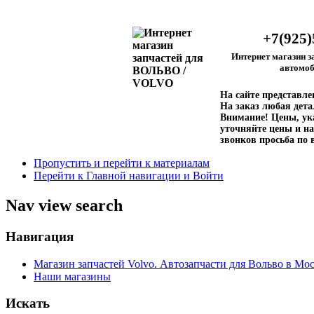
+7(925)
Интернет магазин з
автомоб
На сайте представл
На заказ любая дета
Внимание!
Цены, ука
уточняйте цены и на
звонков просьба по 
Пропустить и перейти к материалам
Перейти к Главной навигации и Войти
Nav view search
Навигация
Магазин запчастей Volvo. Автозапчасти для Вольво в Мос
Наши магазины
Искать