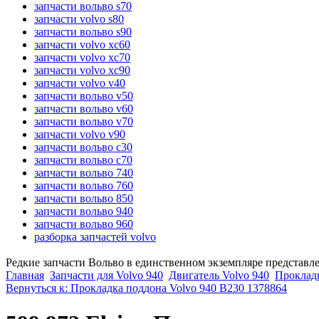
запчасти вольво s70
запчасти volvo s80
запчасти вольво s90
запчасти volvo xc60
запчасти volvo xc70
запчасти volvo xc90
запчасти volvo v40
запчасти вольво v50
запчасти вольво v60
запчасти вольво v70
запчасти volvo v90
запчасти вольво c30
запчасти вольво c70
запчасти вольво 740
запчасти вольво 760
запчасти вольво 850
запчасти вольво 940
запчасти вольво 960
разборка запчастей volvo
Редкие запчасти Вольво в единственном экземпляре представл
Главная
Запчасти для Volvo 940
Двигатель Volvo 940
Прокладк
Вернуться к: Прокладка поддона Volvo 940 B230 1378864