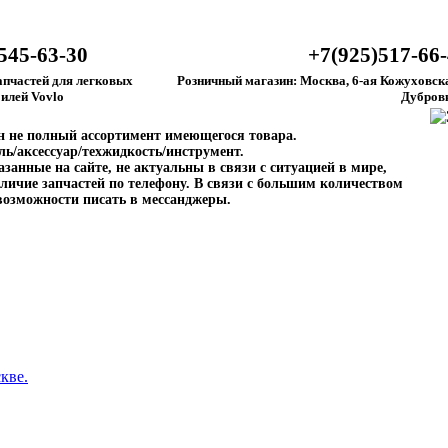
545-63-30
+7(925)517-66
апчастей для легковых
Розничный магазин: Москва, 6-ая Кожуховска
илей Vovlo
Дубров
ен не полный ассортимент имеющегося товара.
ль/аксессуар/техжидкость/инструмент.
занные на сайте, не актуальны в связи с ситуацией в мире,
личие запчастей по телефону. В связи с большим количеством
возможности писать в мессанджеры.
кве.