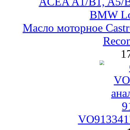
Масло моторное Castr
Reco
1
VO9133417