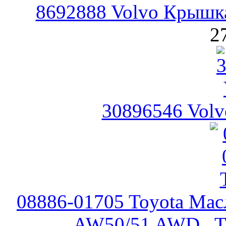
8692888 Volvo Крышк
2
30896546 Volv
08886-01705 Toyota Ма
AW50/51 AWD , 