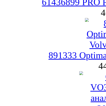
61436899 PRO 
4
891333 Optima
4