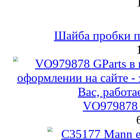
Шайба пробки по
VO979878 