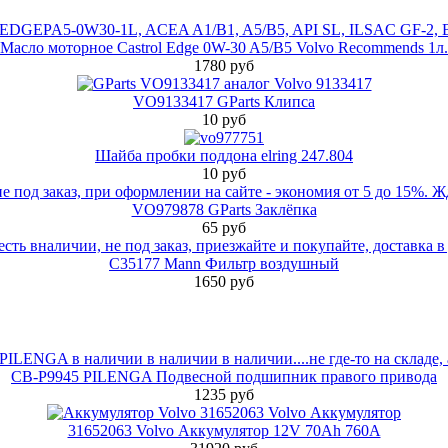
Масло моторное Castrol Edge 0W-30 A5/B5 Volvo Recommends 1л.
1780 руб
VO9133417 GParts Клипса
10 руб
Шайба пробки поддона elring 247.804
10 руб
VO979878 GParts Заклёпка
65 руб
C35177 Mann Фильтр воздушный
1650 руб
CB-P9945 PILENGA Подвесной подшипник правого привода
1235 руб
31652063 Volvo Аккумулятор 12V 70Ah 760A