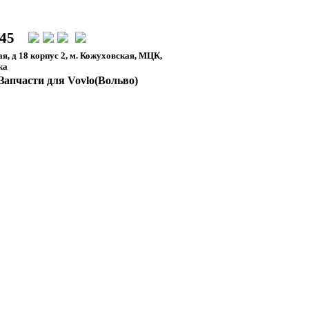
-45
я, д 18 корпус 2, м. Кожуховская, МЦК,
ка