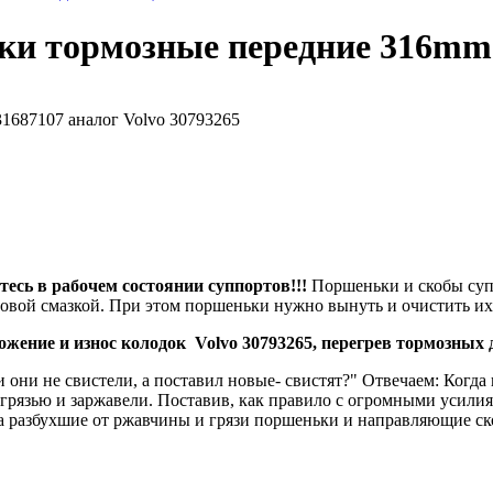
ки тормозные передние 316mm
31687107 аналог Volvo 30793265
итесь в рабочем состоянии суппортов!!!
Поршеньки и скобы супп
новой смазкой. При этом поршеньки нужно вынуть и очистить их 
ние и износ колодок Volvo 30793265, перегрев тормозных д
и они не свистели, а поставил новые- свистят?" Отвечаем: Когд
грязью и заржавели. Поставив, как правило с огромными усили
 разбухшие от ржавчины и грязи поршеньки и направляющие ско