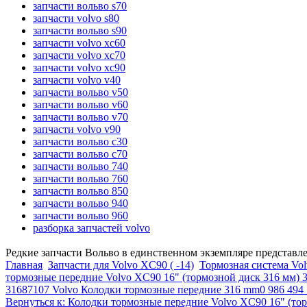
запчасти вольво s70
запчасти volvo s80
запчасти вольво s90
запчасти volvo xc60
запчасти volvo xc70
запчасти volvo xc90
запчасти volvo v40
запчасти вольво v50
запчасти вольво v60
запчасти вольво v70
запчасти volvo v90
запчасти вольво c30
запчасти вольво c70
запчасти вольво 740
запчасти вольво 760
запчасти вольво 850
запчасти вольво 940
запчасти вольво 960
разборка запчастей volvo
Редкие запчасти Вольво в единственном экземпляре представл
Главная
Запчасти для Volvo XC90 ( -14)
Тормозная система Vol
тормозные передние Volvo XC90 16" (тормозной диск 316 мм) 
31687107 Volvo Колодки тормозные передние 316 mm
0 986 494
Вернуться к: Колодки тормозные передние Volvo XC90 16" (то