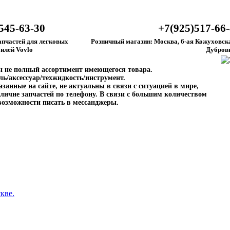
545-63-30
+7(925)517-66
апчастей для легковых
Розничный магазин: Москва, 6-ая Кожуховска
илей Vovlo
Дубров
ен не полный ассортимент имеющегося товара.
ль/аксессуар/техжидкость/инструмент.
занные на сайте, не актуальны в связи с ситуацией в мире,
личие запчастей по телефону. В связи с большим количеством
возможности писать в мессанджеры.
кве.