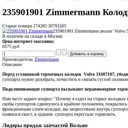
235901901 Zimmermann Колод
Старые номера 274285 30793265
235901901 Zimmermann аналог Volvo 
В наличии на складе в Москве
Цена интернет-магазина:
6575 руб
Производитель:
Zimmermann
Описание
Перед установкой тормозных колодок Volvo
31687107
, убед
суппорта нужно разобрать, почистить и смазать густой силико
Подклинивающие суппорта вызывают неравномерное торможе
Нам часто задают вопрос: "Почему я ездил на старых колодках 
скобы суппортов сдвинулись в крайние положения, покрылись 
фрикционным слоем колодки, вы запрессовали внутрь суппорта
появился свист, в худшем- суппорта перестали тормозить.
Лидеры продаж запчастей Вольво