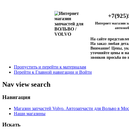
+7(925)
Интернет магазин з
автомоб
На сайте представл
На заказ любая дета
Внимание!
Цены, ука
уточняйте цены и на
звонков просьба по 
Пропустить и перейти к материалам
Перейти к Главной навигации и Войти
Nav view search
Навигация
Магазин запчастей Volvo. Автозапчасти для Вольво в Мос
Наши магазины
Искать