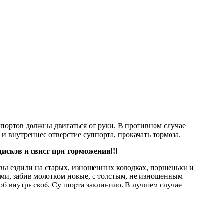
ортов должны двигаться от руки. В противном случае
и внутреннее отверстие суппорта, прокачать тормоза.
исков и свист при
торможении!!!
а вы ездили на старых, изношенных колодках, поршеньки и
ями, забив молотком новые, с толстым, не изношенным
б внутрь скоб. Суппорта заклинило. В лучшем случае