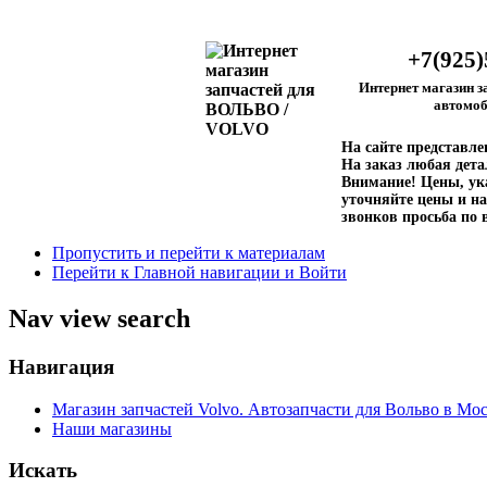
+7(925)
Интернет магазин з
автомоб
На сайте представл
На заказ любая дета
Внимание!
Цены, ука
уточняйте цены и на
звонков просьба по 
Пропустить и перейти к материалам
Перейти к Главной навигации и Войти
Nav view search
Навигация
Магазин запчастей Volvo. Автозапчасти для Вольво в Мос
Наши магазины
Искать