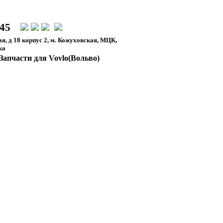
-45
я, д 18 корпус 2, м. Кожуховская, МЦК,
ка