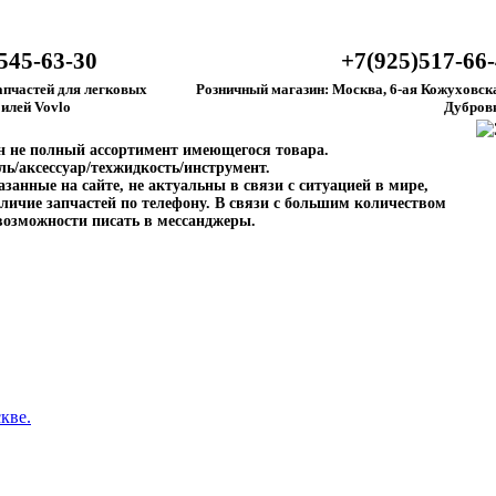
545-63-30
+7(925)517-66
апчастей для легковых
Розничный магазин: Москва, 6-ая Кожуховска
илей Vovlo
Дубров
ен не полный ассортимент имеющегося товара.
ль/аксессуар/техжидкость/инструмент.
занные на сайте, не актуальны в связи с ситуацией в мире,
личие запчастей по телефону. В связи с большим количеством
возможности писать в мессанджеры.
кве.