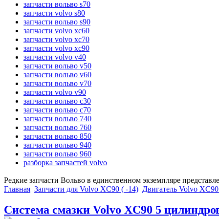
запчасти вольво s70
запчасти volvo s80
запчасти вольво s90
запчасти volvo xc60
запчасти volvo xc70
запчасти volvo xc90
запчасти volvo v40
запчасти вольво v50
запчасти вольво v60
запчасти вольво v70
запчасти volvo v90
запчасти вольво c30
запчасти вольво c70
запчасти вольво 740
запчасти вольво 760
запчасти вольво 850
запчасти вольво 940
запчасти вольво 960
разборка запчастей volvo
Редкие запчасти Вольво в единственном экземпляре представл
Главная
Запчасти для Volvo XC90 ( -14)
Двигатель Volvo XC90 
Система смазки Volvo XC90 5 цилиндро