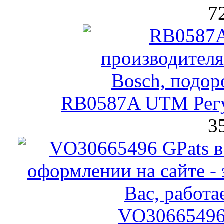
7
RB0587A UTM Рег
3
VO30665496