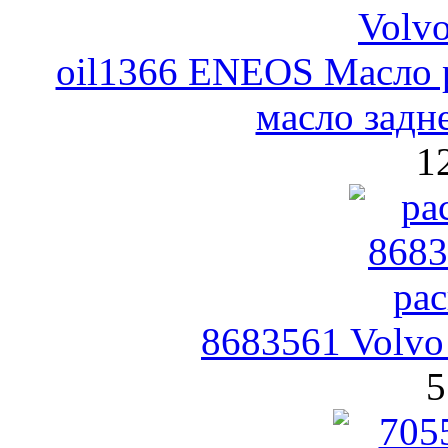
oil1366 ENEOS Масло р
масло задне
1
8683561 Volv
5