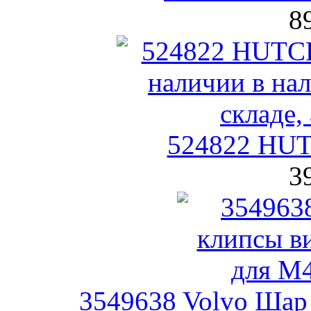
8
524822 HU
3
3549638 Volvo Шар