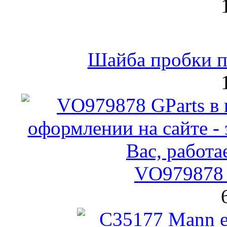
Шайба пробки по
VO979878 