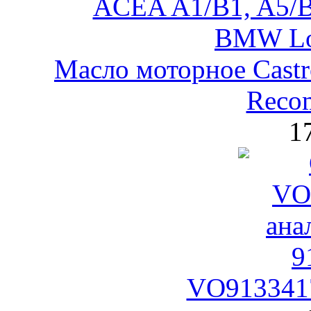
Масло моторное Castr
Reco
1
VO9133417