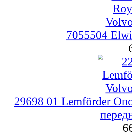
7055504 Elwi
29698 01 Lemförder Опо
передн
6