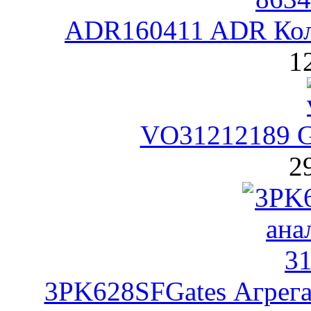
ADR160411 ADR Кол
1
VO31212189 G
2
3PK628SFGates Агрега