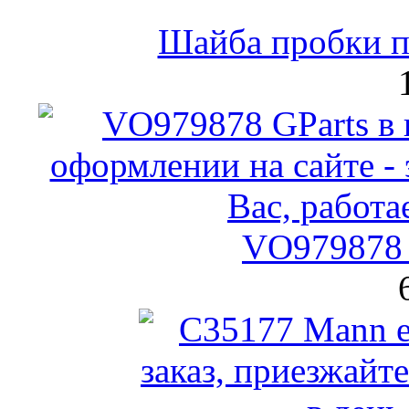
Шайба пробки по
VO979878 