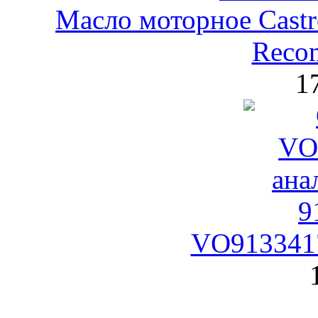
Масло моторное Castr
Reco
1
VO9133417