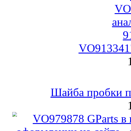
VO9133417
Шайба пробки по