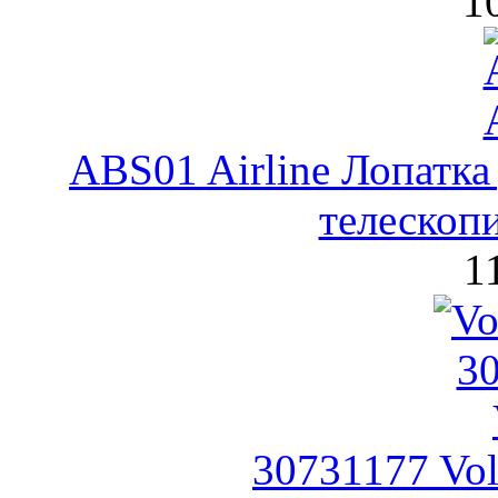
1
ABS01 Airline Лопатка 
телескоп
1
30731177 Vo