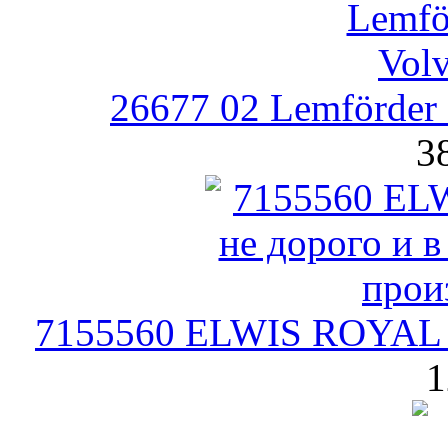
26677 02 Lemförder
3
7155560 ELWIS ROYAL К
1