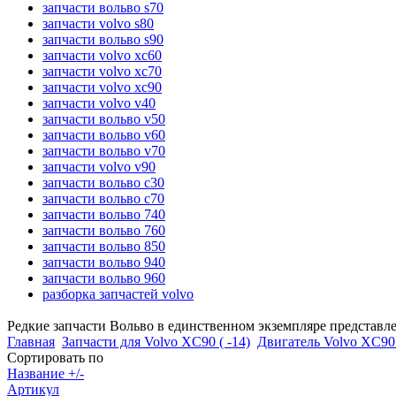
запчасти вольво s70
запчасти volvo s80
запчасти вольво s90
запчасти volvo xc60
запчасти volvo xc70
запчасти volvo xc90
запчасти volvo v40
запчасти вольво v50
запчасти вольво v60
запчасти вольво v70
запчасти volvo v90
запчасти вольво c30
запчасти вольво c70
запчасти вольво 740
запчасти вольво 760
запчасти вольво 850
запчасти вольво 940
запчасти вольво 960
разборка запчастей volvo
Редкие запчасти Вольво в единственном экземпляре представл
Главная
Запчасти для Volvo XC90 ( -14)
Двигатель Volvo XC90 
Сортировать по
Название +/-
Артикул