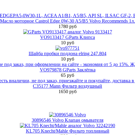
Масло моторное Castrol Edge 0W-30 A5/B5 Volvo Recommends 1л.
1780 руб
VO9133417 GParts Клипса
10 руб
Шайба пробки поддона elring 247.804
10 руб
VO979878 GParts Заклёпка
65 руб
C35177 Mann Фильтр воздушный
1650 руб
30896546 Volvo Клапан омывателя
KL705 Knecht/Mahle Фильтр топливный