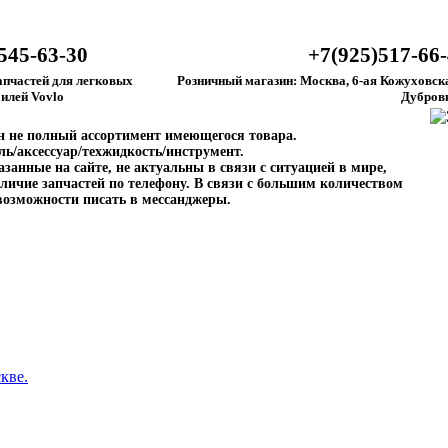
545-63-30
+7(925)517-66
апчастей для легковых
Розничный магазин: Москва, 6-ая Кожуховска
илей Vovlo
Дубров
ен не полный ассортимент имеющегося товара.
ль/аксессуар/техжидкость/инструмент.
занные на сайте, не актуальны в связи с ситуацией в мире,
личие запчастей по телефону. В связи с большим количеством
возможности писать в мессанджеры.
кве.