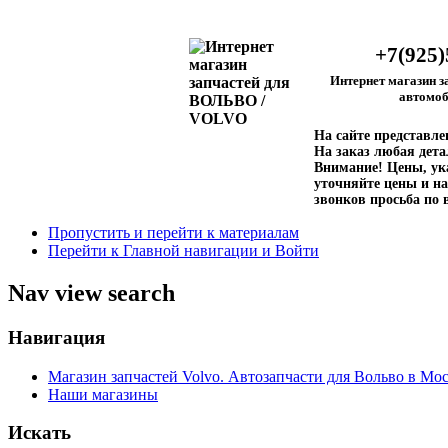
+7(925)
Интернет магазин з
автомоб
На сайте представл
На заказ любая дета
Внимание!
Цены, ука
уточняйте цены и на
звонков просьба по 
Пропустить и перейти к материалам
Перейти к Главной навигации и Войти
Nav view search
Навигация
Магазин запчастей Volvo. Автозапчасти для Вольво в Мос
Наши магазины
Искать