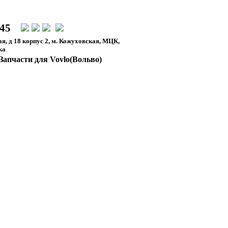
-45
я, д 18 корпус 2, м. Кожуховская, МЦК,
ка