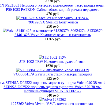
4330 руб
PSE1083 PATRON Сайлентблок задний рычага переднего
470 руб
7901928SX Steellox Болт колеса
250 руб
31401425 Volvo Комплект ремень и натяжитель
11765 руб
JTE 1002 TRW Наконечник рулевой тяги
1630 руб
VO30884179 GParts Тяга стабилизатора передняя
325 руб
Поршень суппорта SEINSA D02522
540 руб
1275362 Volvo Муфта V.V.T. впускного распредвала