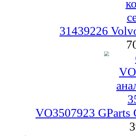
31439226 Volv
7
VO3507923 GParts 
3