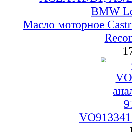
Масло моторное Castr
Reco
1
VO9133417