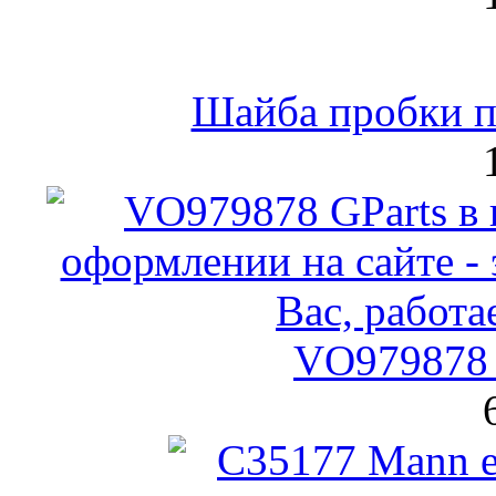
Шайба пробки по
VO979878 