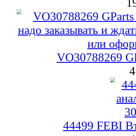
1
VO30788269 GP
4
44499 FEBI Вт