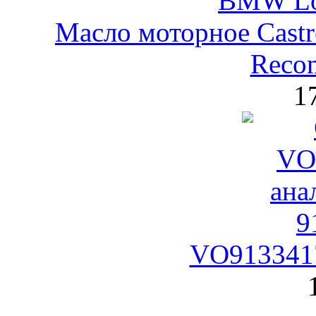
Масло моторное Castr
Reco
1
VO9133417