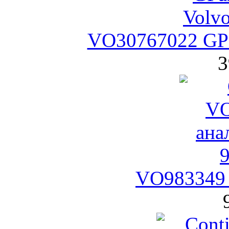
VO30767022 GPa
3
VO983349 