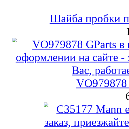
Шайба пробки по
VO979878 