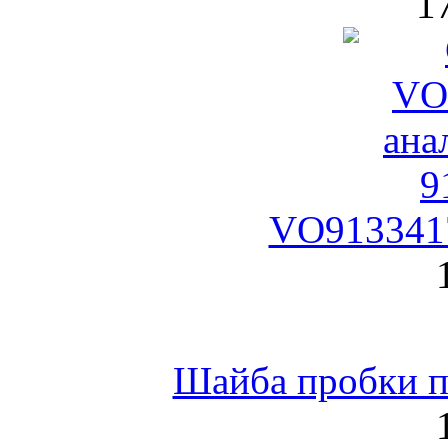
1
VO9133417
Шайба пробки по