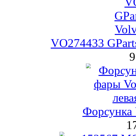
VO274433 GPart
9
Форсунка 
1