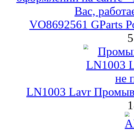
VO8692561 GParts Р
5
LN1003 Lavr Промывк
1