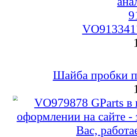
VO9133417
Шайба пробки по