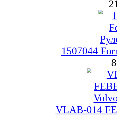
2
1507044 Form
8
VLAB-014 FE