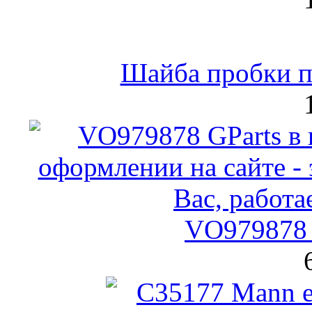
Шайба пробки по
VO979878 