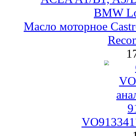
Масло моторное Castr
Reco
1
VO9133417