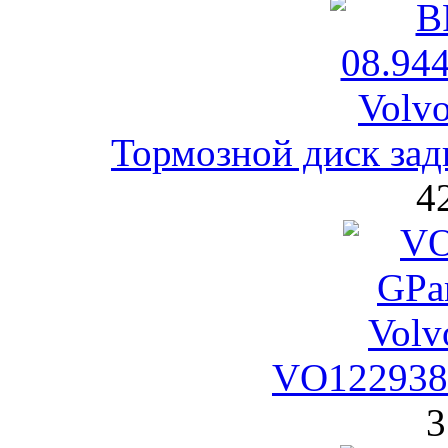
Тормозной диск за
4
VO1229389
3