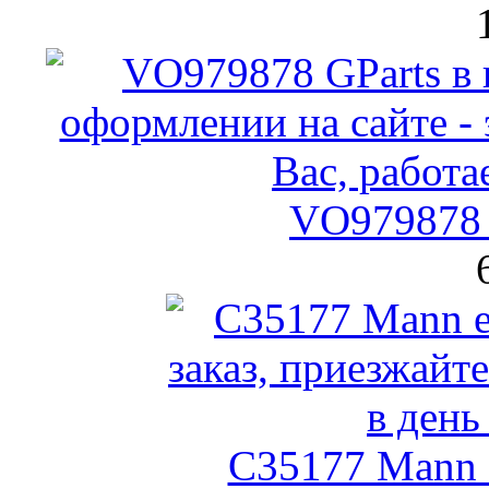
VO979878 
C35177 Mann