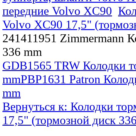
передние Volvo XC90
Кол
Volvo XC90 17,5" (тормоз
241411951 Zimmermann К
336 mm
GDB1565 TRW Колодки то
mm
PBP1631 Patron Колод
mm
Вернуться к: Колодки то
17,5" (тормозной диск 33