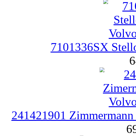
7101336SX Stel
6
241421901 Zimmermann 
6