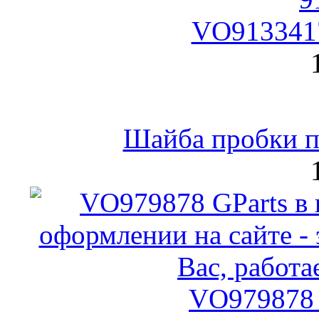
VO9133417
Шайба пробки по
VO979878 