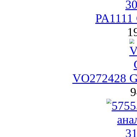
PA1111
1
VO272428 GP
9