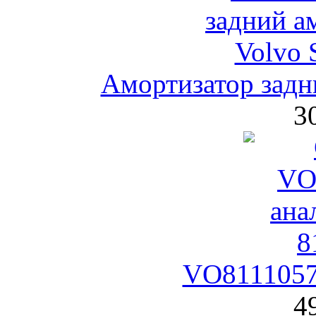
Амортизатор за
3
VO8111057
4