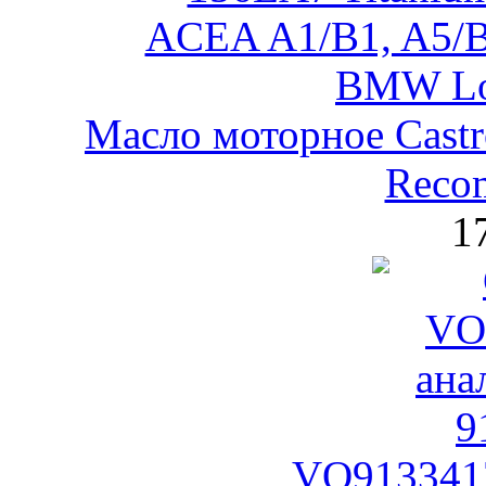
Масло моторное Castr
Reco
1
VO9133417