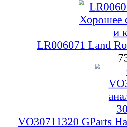
LR006071 Land Rov
7
VO30711320 GParts На