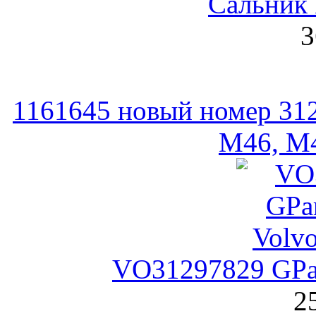
Сальник 
3
1161645 новый номер 3
M46, M
VO31297829 GPar
2