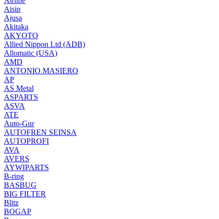
Airline
Aisin
Ajusa
Akitaka
AKYOTO
Allied Nippon Ltd (ADB)
Allomatic (USA)
AMD
ANTONIO MASIERO
AP
AS Metal
ASPARTS
ASVA
ATE
Auto-Gur
AUTOFREN SEINSA
AUTOPROFI
AVA
AVERS
AYWIPARTS
B-ring
BASBUG
BIG FILTER
Blitz
BOGAP