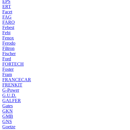
EPS
ERT
Facet
FAG
FARO
Febest
Febi
Fenox
Ferodo
Filtron
Fischer
Ford
FORTECH
Foster
Fram
FRANCECAR
FRENKIT
G-Power
G.U.D.
GALFER
Gates
GKN
GMB
GNS
Goetze