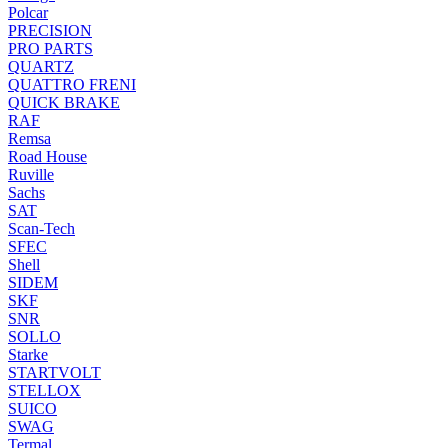
Polcar
PRECISION
PRO PARTS
QUARTZ
QUATTRO FRENI
QUICK BRAKE
RAF
Remsa
Road House
Ruville
Sachs
SAT
Scan-Tech
SFEC
Shell
SIDEM
SKF
SNR
SOLLO
Starke
STARTVOLT
STELLOX
SUICO
SWAG
Termal