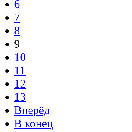
6
7
8
9
10
11
12
13
Вперёд
В конец