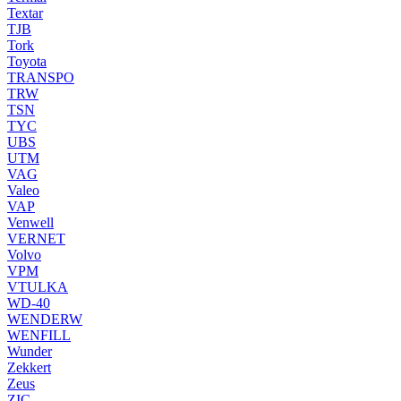
Textar
TJB
Tork
Toyota
TRANSPO
TRW
TSN
TYC
UBS
UTM
VAG
Valeo
VAP
Venwell
VERNET
Volvo
VPM
VTULKA
WD-40
WENDERW
WENFILL
Wunder
Zekkert
Zeus
ZIC