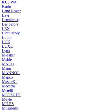
KUJIWA
Kurin
Land Rover
Lavr
Lemförder
Lesjoefors
LEX
Liqui Moly
Lobro
LUK
LUXE
Lynx
M-Filter
Mahle
MALO
Mann
MANNOL
Mapco
MasterKit
Mecarm
Metelli
METZGER
Meyle
MILES
Mitsubishi