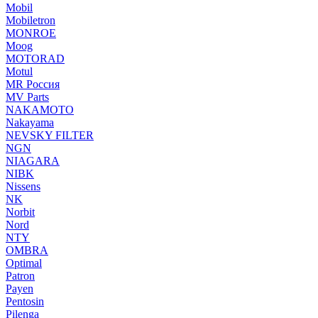
Mobil
Mobiletron
MONROE
Moog
MOTORAD
Motul
MR Россия
MV Parts
NAKAMOTO
Nakayama
NEVSKY FILTER
NGN
NIAGARA
NIBK
Nissens
NK
Norbit
Nord
NTY
OMBRA
Optimal
Patron
Payen
Pentosin
Pilenga