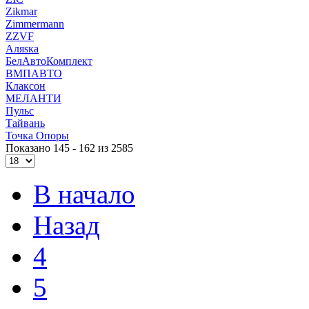
Zikmar
Zimmermann
ZZVF
Аляsка
БелАвтоКомплект
ВМПАВТО
Клаксон
МЕЛАНТИ
Пульс
Тайвань
Точка Опоры
Показано 145 - 162 из 2585
В начало
Назад
4
5