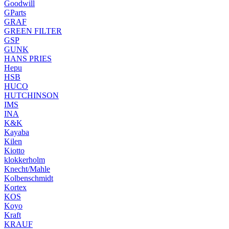
Goodwill
GParts
GRAF
GREEN FILTER
GSP
GUNK
HANS PRIES
Hepu
HSB
HUCO
HUTCHINSON
IMS
INA
K&K
Kayaba
Kilen
Kiotto
klokkerholm
Knecht/Mahle
Kolbenschmidt
Kortex
KOS
Koyo
Kraft
KRAUF