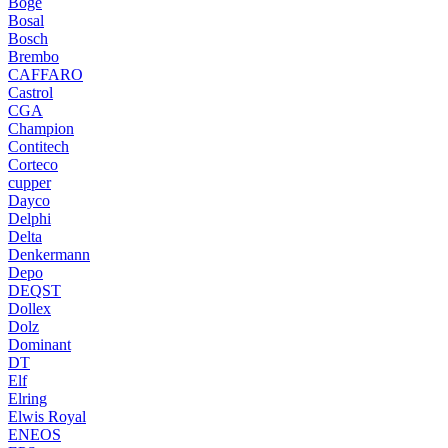
Boge
Bosal
Bosch
Brembo
CAFFARO
Castrol
CGA
Champion
Contitech
Corteco
cupper
Dayco
Delphi
Delta
Denkermann
Depo
DEQST
Dollex
Dolz
Dominant
DT
Elf
Elring
Elwis Royal
ENEOS