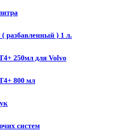
литра
( разбавленный ) 1 л.
T4+ 250мл для Volvo
T4+ 800 мл
ук
очих систем