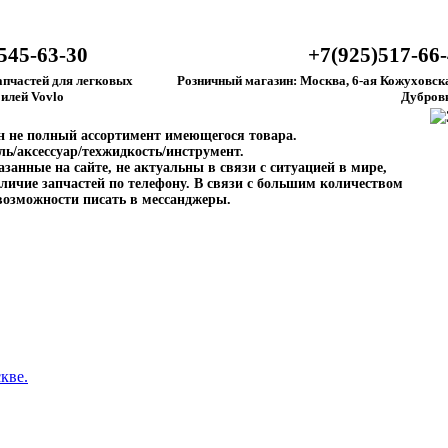
545-63-30
+7(925)517-66
апчастей для легковых
Розничный магазин: Москва, 6-ая Кожуховска
илей Vovlo
Дубров
ен не полный ассортимент имеющегося товара.
ль/аксессуар/техжидкость/инструмент.
занные на сайте, не актуальны в связи с ситуацией в мире,
личие запчастей по телефону. В связи с большим количеством
возможности писать в мессанджеры.
кве.