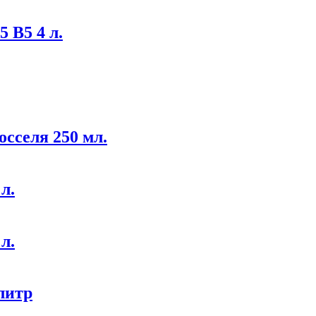
 B5 4 л.
осселя 250 мл.
л.
л.
литр