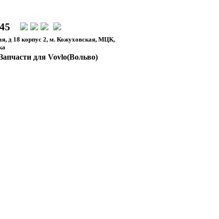
-45
я, д 18 корпус 2, м. Кожуховская, МЦК,
ка