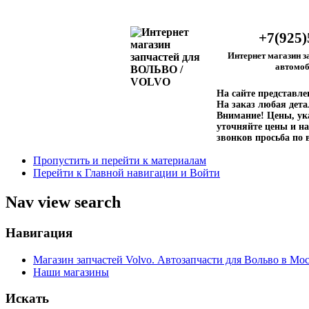
+7(925)
Интернет магазин з
автомоб
На сайте представл
На заказ любая дета
Внимание!
Цены, ука
уточняйте цены и на
звонков просьба по 
Пропустить и перейти к материалам
Перейти к Главной навигации и Войти
Nav view search
Навигация
Магазин запчастей Volvo. Автозапчасти для Вольво в Мос
Наши магазины
Искать