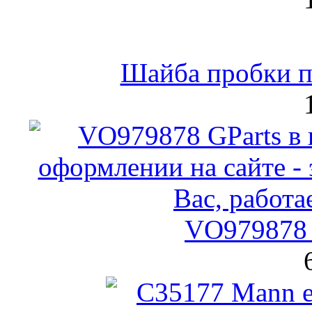
Шайба пробки по
VO979878 