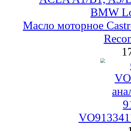
Масло моторное Castr
Reco
1
VO9133417