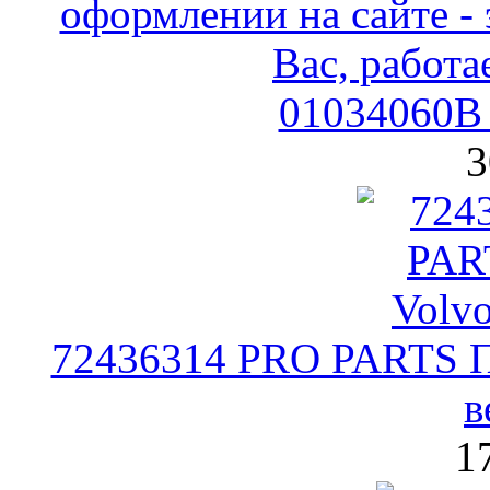
01034060B 
3
72436314 PRO PARTS П
в
1