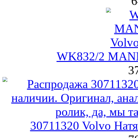
6
WK832/2 MANN
3
30711320 Volvo Нат