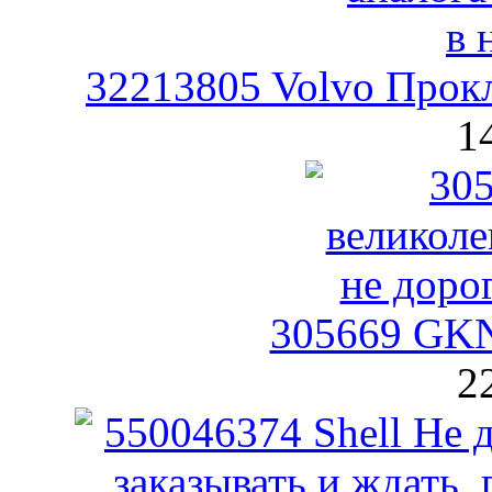
32213805 Volvo Прокл
1
305669 GK
2