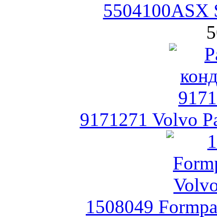
5504100ASX St
5
9171271 Volvo Р
1508049 Formpar