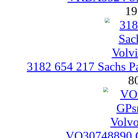
19
3182 654 217 Sachs 
8
VO30748890 G