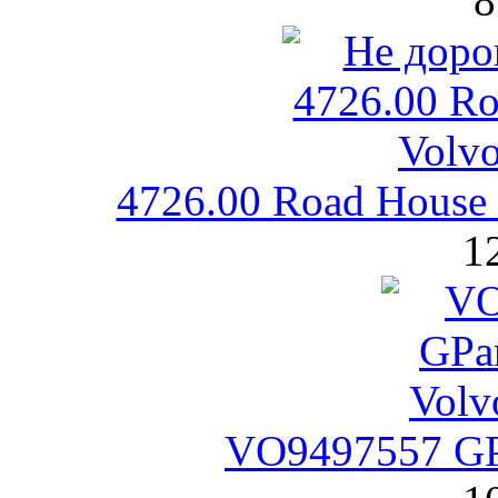
8
4726.00 Road House
1
VO9497557 GP