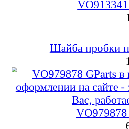
VO9133417
Шайба пробки по
VO979878 