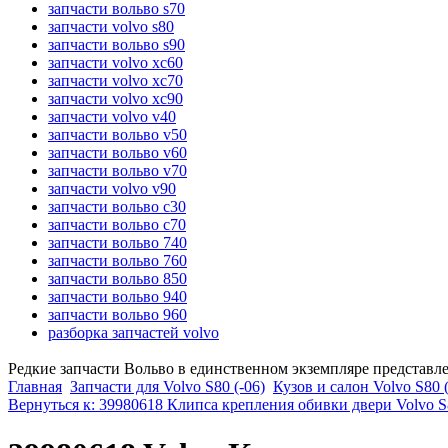
запчасти вольво s70
запчасти volvo s80
запчасти вольво s90
запчасти volvo xc60
запчасти volvo xc70
запчасти volvo xc90
запчасти volvo v40
запчасти вольво v50
запчасти вольво v60
запчасти вольво v70
запчасти volvo v90
запчасти вольво c30
запчасти вольво c70
запчасти вольво 740
запчасти вольво 760
запчасти вольво 850
запчасти вольво 940
запчасти вольво 960
разборка запчастей volvo
Редкие запчасти Вольво в единственном экземпляре представл
Главная
Запчасти для Volvo S80 (-06)
Кузов и салон Volvo S80 (
Вернуться к: 39980618 Клипса крепления обивки двери Volvo S8