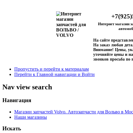
+7(925)
Интернет магазин з
автомоб
На сайте представл
На заказ любая дета
Внимание!
Цены, ука
уточняйте цены и на
звонков просьба по 
Пропустить и перейти к материалам
Перейти к Главной навигации и Войти
Nav view search
Навигация
Магазин запчастей Volvo. Автозапчасти для Вольво в Мос
Наши магазины
Искать