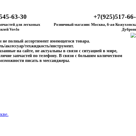
545-63-30
+7(925)517-66
апчастей для легковых
Розничный магазин: Москва, 6-ая Кожуховска
илей Vovlo
Дубров
ен не полный ассортимент имеющегося товара.
ль/аксессуар/техжидкость/инструмент.
занные на сайте, не актуальны в связи с ситуацией в мире,
личие запчастей по телефону. В связи с большим количеством
возможности писать в мессанджеры.
кве.