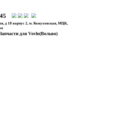
-45
я, д 18 корпус 2, м. Кожуховская, МЦК,
ка