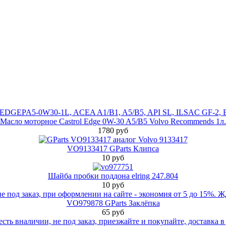
Масло моторное Castrol Edge 0W-30 A5/B5 Volvo Recommends 1л.
1780 руб
VO9133417 GParts Клипса
10 руб
Шайба пробки поддона elring 247.804
10 руб
VO979878 GParts Заклёпка
65 руб