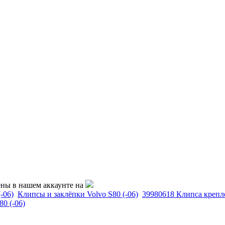
ены в нашем аккаунте на
-06)
Клипсы и заклёпки Volvo S80 (-06)
39980618 Клипса крепле
0 (-06)