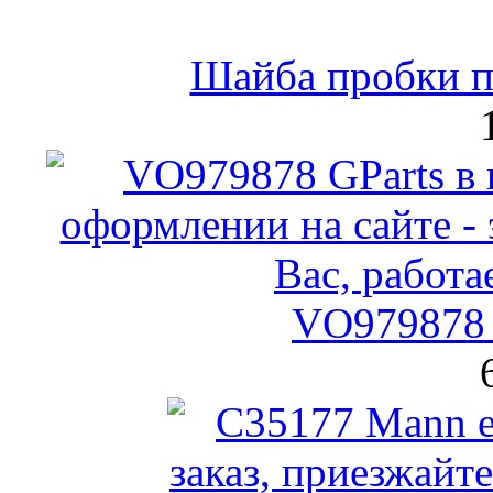
Шайба пробки по
VO979878 