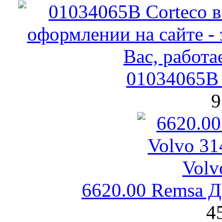
01034065B 
9
6620.00 Remsa Д
4