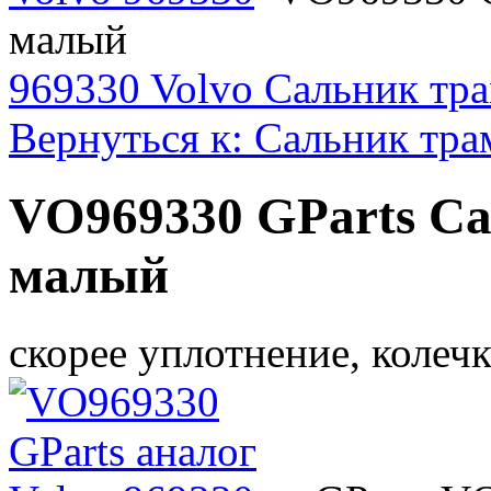
малый
969330 Volvo Сальник тр
Вернуться к: Сальник тра
VO969330 GParts С
малый
скорее уплотнение, колеч