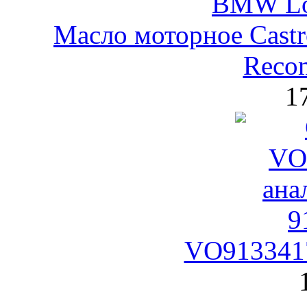
Масло моторное Castr
Reco
1
VO9133417